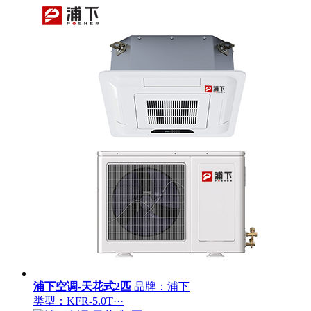
浦下空调-天花式2匹
品牌：浦下
类型：KFR-5.0T···