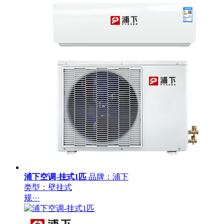
浦下空调-挂式1匹
品牌：浦下
类型：壁挂式
规···