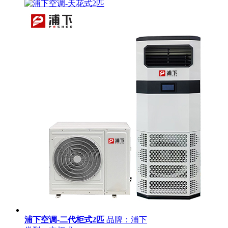
浦下空调-二代柜式2匹
品牌：浦下