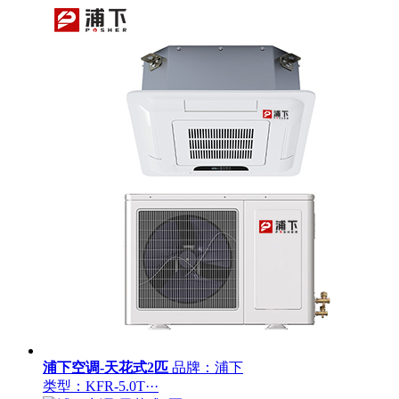
浦下空调-天花式2匹
品牌：浦下
类型：KFR-5.0T···