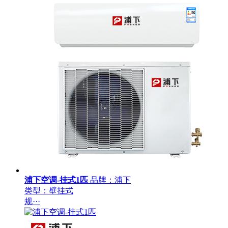
浦下空调-挂式1匹
品牌：浦下
类型：壁挂式
规···