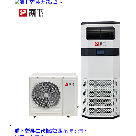
浦下空调-二代柜式2匹
品牌：浦下