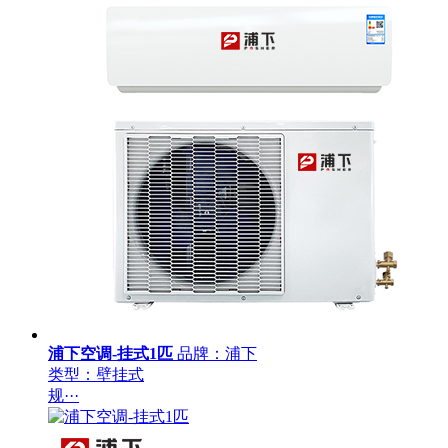
浦下空调-挂式1匹
品牌：浦下
类型：壁挂式
规···