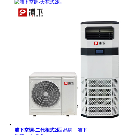
浦下空调-二代柜式2匹
品牌：浦下