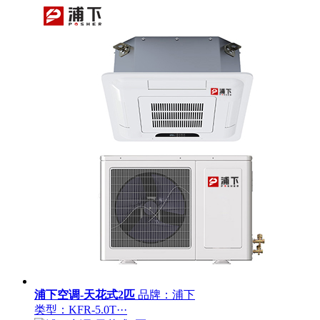
浦下空调-天花式2匹
品牌：浦下
类型：KFR-5.0T···