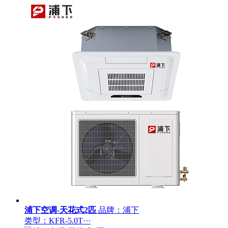
浦下空调-天花式2匹
品牌：浦下
类型：KFR-5.0T···