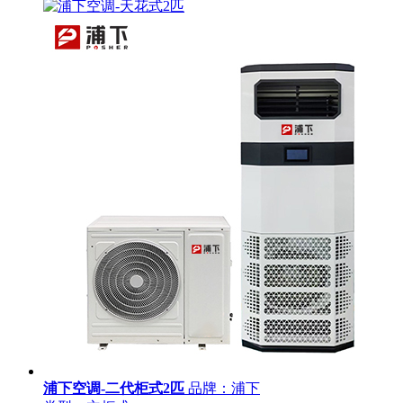
浦下空调-二代柜式2匹
品牌：浦下