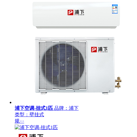
浦下空调-挂式1匹
品牌：浦下
类型：壁挂式
规···