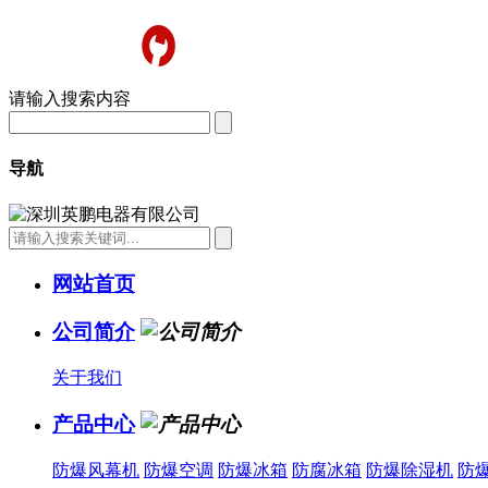
请输入搜索内容
导航
网站首页
公司简介
关于我们
产品中心
防爆风幕机
防爆空调
防爆冰箱
防腐冰箱
防爆除湿机
防