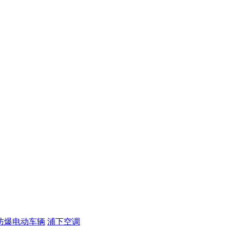
防爆电动车辆
浦下空调