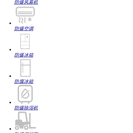
防爆风幕机
防爆空调
防爆冰箱
防腐冰箱
防爆除湿机