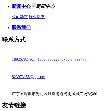
新闻中心
公司动态
行业动态
联系我们
联系方式
18926782492、13537885223
,
0755-84899478
823973155@qq.com
广东省深圳市光明区凤凰街道光明凤凰广场2栋801
友情链接