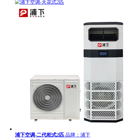
浦下空调-二代柜式2匹
品牌：浦下