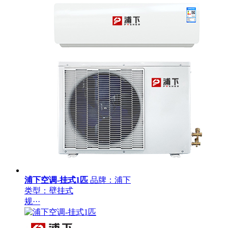
浦下空调-挂式1匹
品牌：浦下
类型：壁挂式
规···