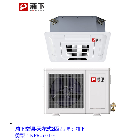
浦下空调-天花式2匹
品牌：浦下
类型：KFR-5.0T···