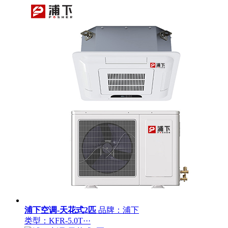
浦下空调-天花式2匹
品牌：浦下
类型：KFR-5.0T···