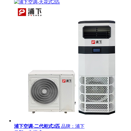
浦下空调-二代柜式2匹
品牌：浦下