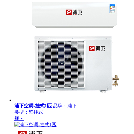
浦下空调-挂式1匹
品牌：浦下
类型：壁挂式
规···