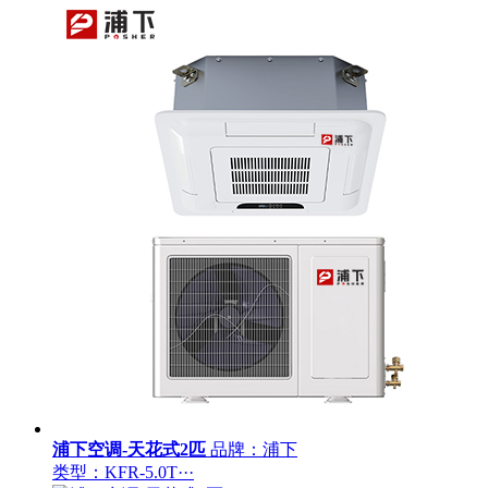
浦下空调-天花式2匹
品牌：浦下
类型：KFR-5.0T···