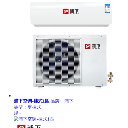
浦下空调-挂式1匹
品牌：浦下
类型：壁挂式
规···