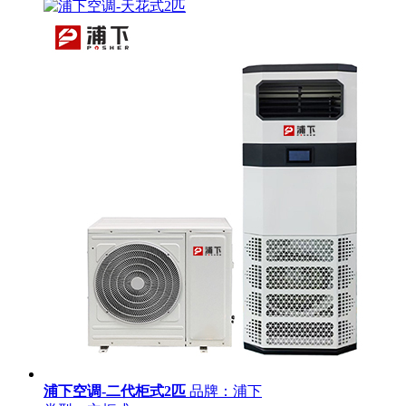
浦下空调-二代柜式2匹
品牌：浦下