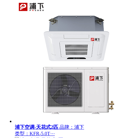
浦下空调-天花式2匹
品牌：浦下
类型：KFR-5.0T···