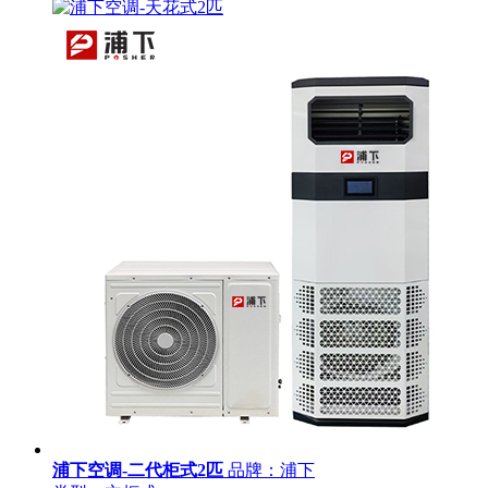
浦下空调-二代柜式2匹
品牌：浦下