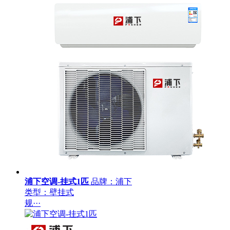
浦下空调-挂式1匹
品牌：浦下
类型：壁挂式
规···