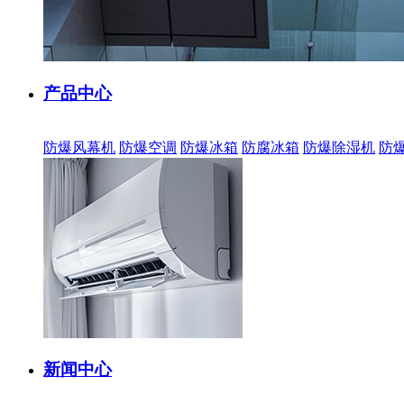
产品中心
防爆风幕机
防爆空调
防爆冰箱
防腐冰箱
防爆除湿机
防
新闻中心