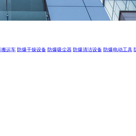
爆搬运车
防爆干燥设备
防爆吸尘器
防爆清洁设备
防爆电动工具