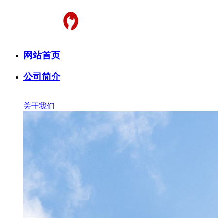
网站首页
公司简介
关于我们