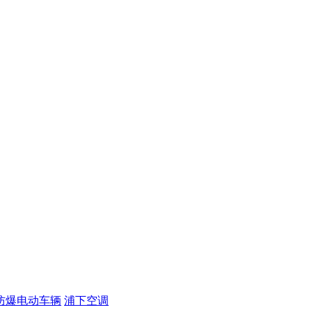
防爆电动车辆
浦下空调